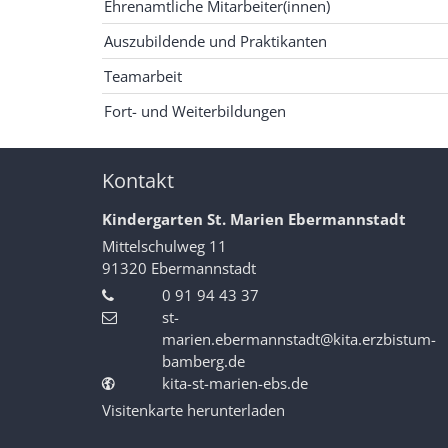
Ehrenamtliche Mitarbeiter(innen)
Auszubildende und Praktikanten
Teamarbeit
Fort- und Weiterbildungen
Kontakt
Kindergarten St. Marien Ebermannstadt
Mittelschulweg 11
91320
Ebermannstadt
0 91 94 43 37
st-
marien.ebermannstadt@kita.erzbistum-
bamberg.de
kita-st-marien-ebs.de
Visitenkarte herunterladen